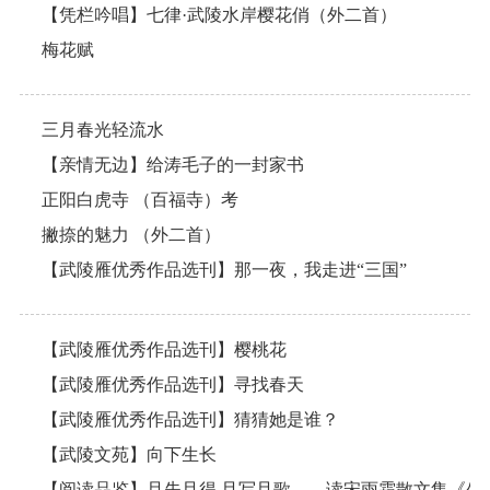
【凭栏吟唱】七律·武陵水岸樱花俏（外二首）
梅花赋
三月春光轻流水
【亲情无边】给涛毛子的一封家书
正阳白虎寺 （百福寺）考
撇捺的魅力 （外二首）
【武陵雁优秀作品选刊】那一夜，我走进“三国”
【武陵雁优秀作品选刊】樱桃花
【武陵雁优秀作品选刊】寻找春天
【武陵雁优秀作品选刊】猜猜她是谁？
【武陵文苑】向下生长
【阅读品鉴】且失且得 且写且歌——读宋雨霜散文集《生