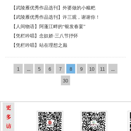
【武陵雁优秀作品选刊】外婆做的小糍粑
【武陵雁优秀作品选刊】许三观，谢谢你！
【人间物语】阿蓬江畔的“银发春宴”
【凭栏吟唱】念奴娇·三八节抒怀
【凭栏吟唱】站在理想之巅
1
...
5
6
7
8
9
10
11
...
30