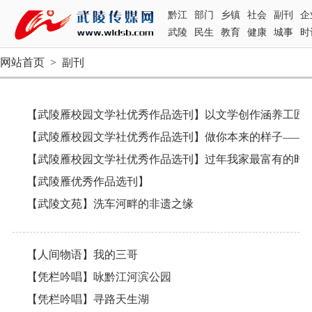
黔江
部门
乡镇
社会
副刊
企
武陵
民生
教育
健康
城事
时
网站首页
>
副刊
【武陵雁校园文学社优秀作品选刊】以文学创作涵养工匠
【武陵雁校园文学社优秀作品选刊】过年我家最富有的时
【武陵雁优秀作品选刊】
【武陵文苑】洗车河畔的非遗之缘
【人间物语】我的三哥
【凭栏吟唱】咏黔江河滨公园
【凭栏吟唱】寻路天生湖