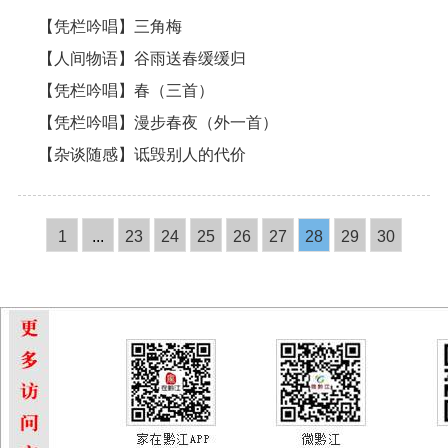
【凭栏吟唱】三角梅
【人间物语】谷雨送春缓缓归
【凭栏吟唱】春（三首）
【凭栏吟唱】漫步春夜（外一首）
【杂谈随感】诋毁别人的代价
1
...
23
24
25
26
27
28
29
30