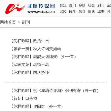
黔江
部门
乡镇
社会
副刊
企
武陵
民生
教育
健康
城事
时
网站首页
>
副刊
【凭栏吟唱】政治生日
【馨香一瓣】秋入诗词美如画
【凭栏吟唱】鹧鸪天·桂花吟（外一首）
【武陵文苑】老街不老
【凭栏吟唱】国庆抒怀
【凭栏吟唱】贺《瞿塘诗评潮》创刊有寄（外一首）
【新芽】口头禅
【凭栏吟唱】夕阳红（外一首）