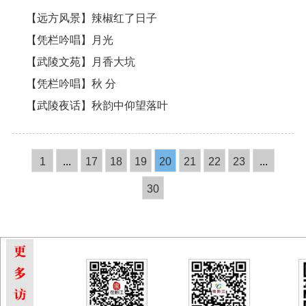
【远方风景】辣椒红了日子
【凭栏吟唱】月光
【武陵文苑】月香大坑
【凭栏吟唱】秋 分
【武陵夜话】秋韵中仰望落叶
1
...
17
18
19
20
21
22
23
...
30