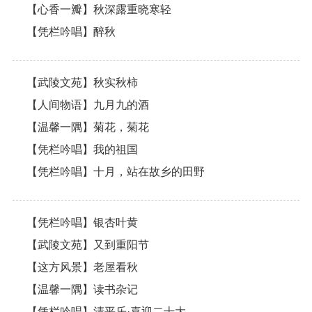
【心香一瓣】秋深露重晓寒轻
【凭栏吟唱】醉秋
【武陵文苑】秋实秋柿
【人间物语】九月九的酒
【温馨一隅】菊花，菊花
【凭栏吟唱】我的祖国
【凭栏吟唱】十月，站在故乡的田野
【凭栏吟唱】银杏叶黄
【武陵文苑】又到重阳节
【这方风景】老屋看秋
【温馨一隅】读书杂记
【凭栏吟唱】清平乐·喜迎二十大