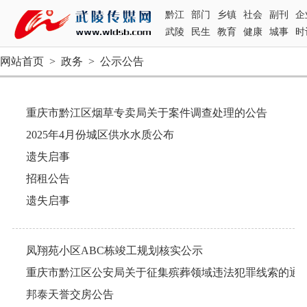
黔江
部门
乡镇
社会
副刊
企
武陵
民生
教育
健康
城事
时
网站首页
>
政务
>
公示公告
重庆市黔江区烟草专卖局关于案件调查处理的公告
2025年4月份城区供水水质公布
遗失启事
招租公告
遗失启事
凤翔苑小区ABC栋竣工规划核实公示
重庆市黔江区公安局关于征集殡葬领域违法犯罪线索的通
邦泰天誉交房公告