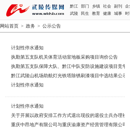
黔江
部门
乡镇
社会
副刊
企
武陵
民生
教育
健康
城事
时
网站首页
>
政务
>
公示公告
计划性停水通知
执勤第五支队机关体育活动室地板采购项目询价公告
执勤第五支队保障大队、黔江中队安防设施建设项目竞争
黔江武陵山机场助航灯光铁塔除锈刷漆项目中选结果公示
计划性停水通知
计划性停水通知