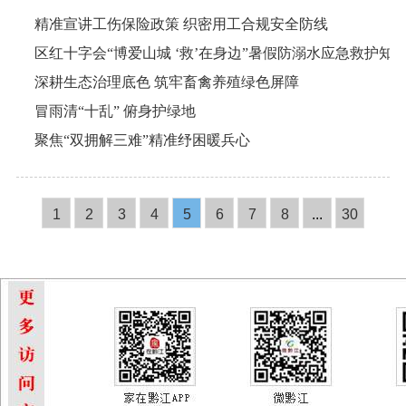
精准宣讲工伤保险政策 织密用工合规安全防线
区红十字会“博爱山城 ‘救’在身边”暑假防溺水应急救护知
深耕生态治理底色 筑牢畜禽养殖绿色屏障
冒雨清“十乱” 俯身护绿地
聚焦“双拥解三难”精准纾困暖兵心
1
2
3
4
5
6
7
8
...
30