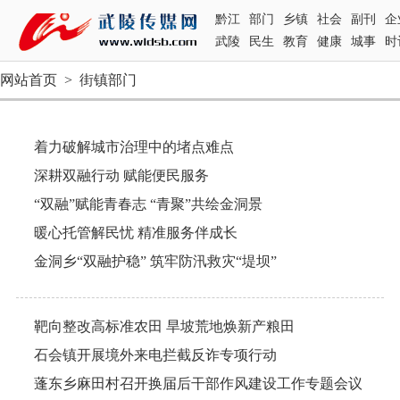
黔江
部门
乡镇
社会
副刊
企
武陵
民生
教育
健康
城事
时
网站首页
>
街镇部门
着力破解城市治理中的堵点难点
深耕双融行动 赋能便民服务
“双融”赋能青春志 “青聚”共绘金洞景
暖心托管解民忧 精准服务伴成长
金洞乡“双融护稳” 筑牢防汛救灾“堤坝”
靶向整改高标准农田 旱坡荒地焕新产粮田
石会镇开展境外来电拦截反诈专项行动
蓬东乡麻田村召开换届后干部作风建设工作专题会议