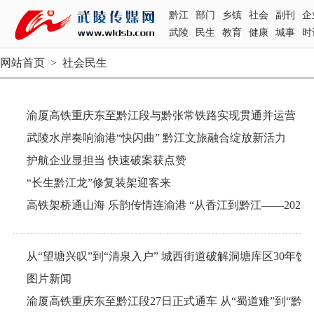
黔江
部门
乡镇
社会
副刊
企
武陵
民生
教育
健康
城事
时
网站首页
>
社会民生
渝厦高铁重庆东至黔江段与黔张常铁路实现贯通并运营
武陵水岸奏响渝港“快闪曲” 黔江文旅融合绽放新活力
护航企业显担当 快速破案获点赞
“长生黔江龙”修复装架迎客来
从“望塘兴叹”到“清泉入户” 城西街道破解洞塘库区30年饮
图片新闻