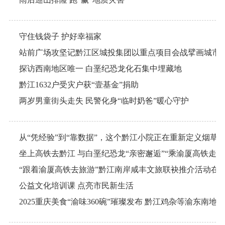
守住钱袋子 护好幸福家
站前广场攻坚记黔江区城投集团以重点项目会战擘画城市
探访西南地区唯一 白垩纪恐龙化石集中埋藏地
黔江1632户受灾户获“壹基金”捐助
两岁男童街头走失 民警化身“临时奶爸”暖心守护
从“凭经验”到“靠数据”，这个黔江小院正在重新定义烟草
“跟着渝厦高铁去旅游”黔江南岸咸丰文旅联袂推介活动在
公益文化培训课 点亮市民新生活
2025重庆美食“渝味360碗”璀璨发布 黔江鸡杂等渝东南地