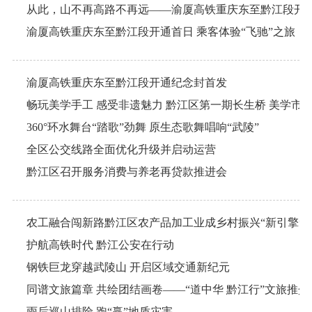
从此，山不再高路不再远——渝厦高铁重庆东至黔江段开
渝厦高铁重庆东至黔江段开通首日 乘客体验“飞驰”之旅
渝厦高铁重庆东至黔江段开通纪念封首发
畅玩美学手工 感受非遗魅力 黔江区第一期长生桥 美学市
360°环水舞台“踏歌”劲舞 原生态歌舞唱响“武陵”
全区公交线路全面优化升级并启动运营
黔江区召开服务消费与养老再贷款推进会
农工融合闯新路黔江区农产品加工业成乡村振兴“新引擎”
护航高铁时代 黔江公安在行动
钢铁巨龙穿越武陵山 开启区域交通新纪元
同谱文旅篇章 共绘团结画卷——“道中华 黔江行”文旅推
雨后巡山排险 跑“赢”地质灾害