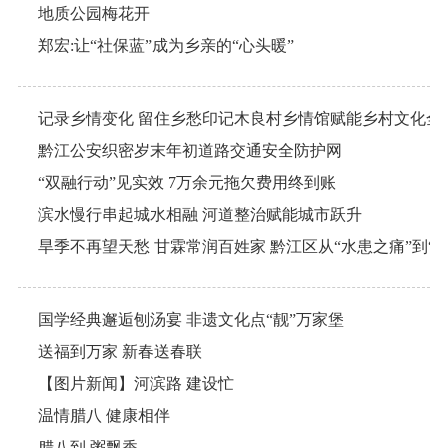
地质公园梅花开
郑宏:让“社保蓝”成为乡亲的“心头暖”
记录乡情变化 留住乡愁印记木良村乡情馆赋能乡村文化全
黔江公安织密岁末年初道路交通安全防护网
“双融行动”见实效 7万余元拖欠费用终到账
滨水慢行串起城水相融 河道整治赋能城市跃升
国学经典邂逅刨汤宴 非遗文化点“靓”万家堡
送福到万家 新春送春联
【图片新闻】河滨路 建设忙
温情腊八 健康相伴
腊八到 粥飘香