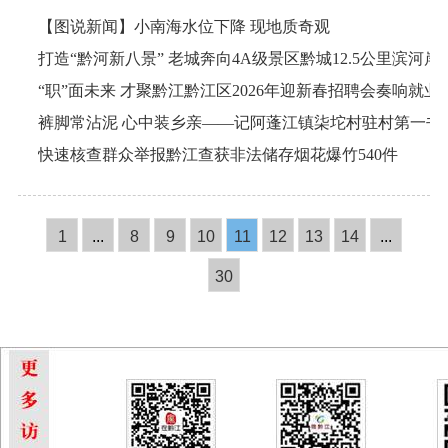
【图说新闻】小南海水位下降 现地质奇观
“职”面未来 才聚黔江黔江区2026年迎新春招聘会奏响就
裤脚常沾泥 心中装乡亲——记阿蓬江镇柒坨村驻村第一书
快速核查群众举报黔江查获非法储存烟花爆竹540件
1
...
8
9
10
11
12
13
14
...
30