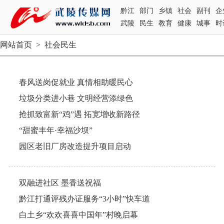
黔江
部门
乡镇
社会
副刊
企
武陵
民生
教育
健康
城事
时
网站首页
>
社会民生
春风送岗促就业 真情相助暖民心
垃圾分类进小巷 文明经营添绿色
抢抓致富新“鸡”遇 拓宽增收新路径
“甜蜜丰年·幸福沙坝”
园区老旧厂房改造提升项目启动
双融进社区 墨香送祝福
黔江打通评残办证服务“3小时”快车道
白土乡“欢欢喜喜中国年”村晚启幕