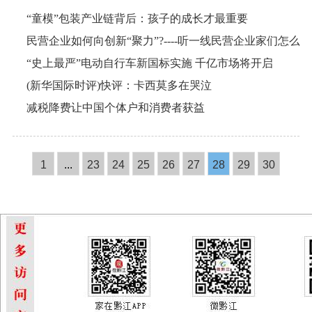
“童模”包装产业链背后：孩子的成长才最重要
民营企业如何向创新“聚力”?----听一线民营企业家们怎么说
“史上最严”电动自行车新国标实施 千亿市场将开启
(新华国际时评)快评：卡西莫多在哭泣
减税降费让中国个体户和消费者获益
1
...
23
24
25
26
27
28
29
30