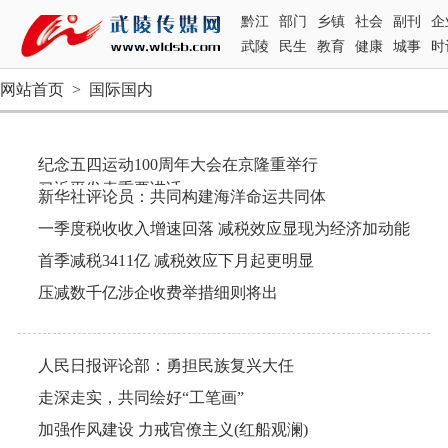
黔江
部门
乡镇
社会
副刊
企
武陵
民生
教育
健康
城事
时
网站首页
>
国际国内
纪念五四运动100周年大会在京隆重举行
习近平发表重要讲话
新华社评论员：共同构建海洋命运共同体
李克强栗战书汪洋赵乐际韩正王岐山出席 王沪宁主持
一季度税收收入增速回落 减税效应显现为经济加动能
首季减税3411亿 减税效应下月起更明显
压减数千亿涉企收费举措细则将出
人民日报评论部：勇担民族复兴大任
走深走实，共同绘好“工笔画”
加强作风建设 力戒官僚主义(红船观澜)