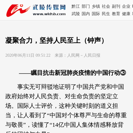
黔江
部门
乡镇
社会
副刊
企业
武陵
国内
国际
民生
教育
健康
凝聚合力，坚持人民至上（钟声）
2020年06月11日 09:51:22 来源：人民网－人民日报
——瞩目抗击新冠肺炎疫情的中国行动③
事实无可辩驳地证明了中国共产党和中国
政府始终对人民负责、对生命负责的坚定立
场。国际人士评价，这种关键时刻的道义担
当，让人看到了“中国对个体尊严与生命的尊重
与敬畏”，读懂了“14亿中国人集体情感释放背