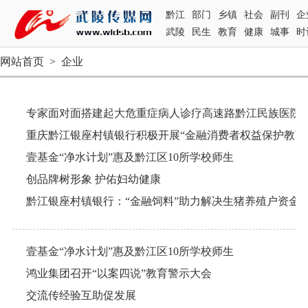
黔江
部门
乡镇
社会
副刊
企
武陵
民生
教育
健康
城事
时
网站首页
>
企业
壹基金“净水计划”惠及黔江区10所学校师生
创品牌树形象 护佑妇幼健康
黔江银座村镇银行：“金融饲料”助力解决生猪养殖户资金
壹基金“净水计划”惠及黔江区10所学校师生
鸿业集团召开“以案四说”教育警示大会
交流传经验互助促发展