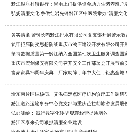
黔江银座村镇银行：冒雨上门提供资金助力生猪养殖户增
务实清廉 警钟长鸣黔江排水有限公司党支部开展警示教育
坚持数据质量第一黔江纳入全国第七次卫生服务调查国家
重庆市宏剑保安有限公司召开安全工作部署会开展节前安
富豪家具26周年庆典，厂家助阵，年中大促，钜惠全城！
渝东南片区结核病、艾滋病定点医疗机构诊疗工作调研研
弘郡测绘： 践行数字化转型 赋能经营提质增效
黔江区泰来公司狠抓清廉企业建设
比亚迪大唐生活家 七座车型纵享亲子时光