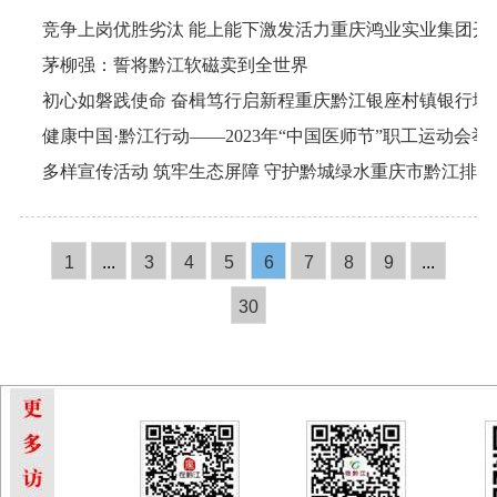
茅柳强：誓将黔江软磁卖到全世界
初心如磐践使命 奋楫笃行启新程重庆黔江银座村镇银行城
健康中国·黔江行动——2023年“中国医师节”职工运动会举
1
...
3
4
5
6
7
8
9
...
30