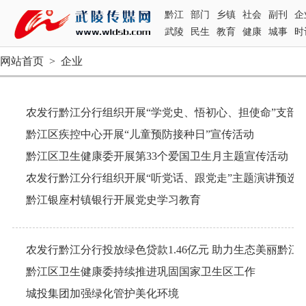
黔江
部门
乡镇
社会
副刊
企
武陵
民生
教育
健康
城事
时
网站首页
>
企业
农发行黔江分行组织开展“学党史、悟初心、担使命”支部
黔江区疾控中心开展“儿童预防接种日”宣传活动
黔江区卫生健康委开展第33个爱国卫生月主题宣传活动
农发行黔江分行组织开展“听党话、跟党走”主题演讲预选
黔江银座村镇银行开展党史学习教育
农发行黔江分行投放绿色贷款1.46亿元 助力生态美丽黔江
黔江区卫生健康委持续推进巩固国家卫生区工作
城投集团加强绿化管护美化环境