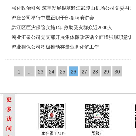
鸿庄公司举行中层正职干部竞聘演讲会
黔江区巨灾保险实施1年 救助受灾群众近2000人
鸿业汇泉公司党支部开展集体廉政谈话全面增强履职意识
鸿业担保公司积极推动存量业务化解工作
1
...
23
24
25
26
27
28
29
30