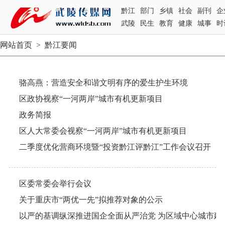
黔江
部门
乡镇
社会
副刊
企
武陵
民生
教育
健康
城事
时
网站首页
>
黔江要闻
骆高燕：营造安全和谐文明有序的爱生护生环境
区政协视察“一河两岸”城市有机更新项目
政务简报
区人大常委会视察“一河两岸”城市有机更新项目
二季度优化营商环境暨“投资黔江评黔江”工作会议召开
区委常委会举行会议
关于重庆市“两优一先”拟推荐对象的公示