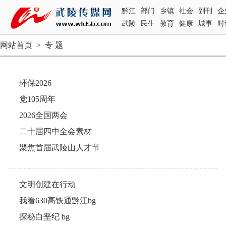
黔江
部门
乡镇
社会
副刊
企
武陵
民生
教育
健康
城事
时
网站首页
>
专 题
环保2026
党105周年
2026全国两会
二十届四中全会素材
聚焦首届武陵山人才节
文明创建在行动
我看630高铁通黔江bg
探秘白垩纪 bg