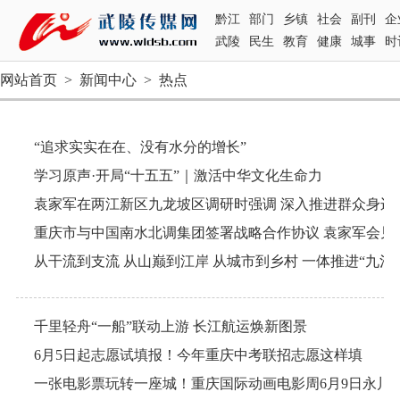
黔江
部门
乡镇
社会
副刊
企
武陵
民生
教育
健康
城事
时
网站首页
>
新闻中心
>
热点
“追求实实在在、没有水分的增长”
学习原声·开局“十五五”｜激活中华文化生命力
千里轻舟“一船”联动上游 长江航运焕新图景
6月5日起志愿试填报！今年重庆中考联招志愿这样填
一张电影票玩转一座城！重庆国际动画电影周6月9日永川