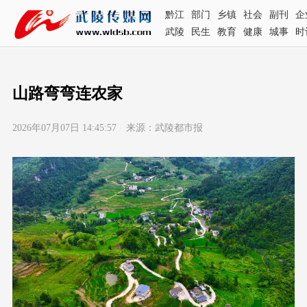
黔江
部门
乡镇
社会
副刊
企
武陵
民生
教育
健康
城事
时
山路弯弯连农家
2026年07月07日 14:45:57 来源：武陵都市报