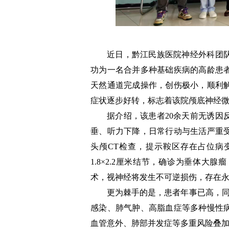
近日，黔江民族医院神经外科团
功为一名合并多种基础疾病的高龄患
天然通道完成操作，创伤极小，顺利
症状逐步好转，标志着该院颅底神经
据介绍，该患者20余天前无诱因
垂、听力下降，日常行动与生活严重
头颅CT检查，提示鞍区存在占位病
1.8×2.2厘米结节，确诊为垂体
术，视神经将发生不可逆损伤，存在
更为棘手的是，患者年事已高，同
感染、肺气肿、高脂血症等多种慢性
血管意外、肺部并发症等多重风险叠