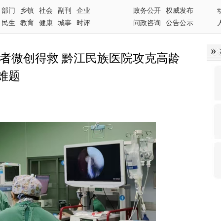
部门
乡镇
社会
副刊
企业
政务公开
权威发布
民生
教育
健康
城事
时评
问政咨询
公告公示
患者微创得救 黔江民族医院攻克高龄
难题