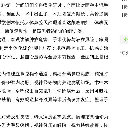
外科第一时间组织全科病例研讨，全面比对两种主流手
骨，创面大、术中出血多、术后恢复周期长，高龄多病
蝶微创术依托人体鼻腔天然通道直达颅底病灶，体表无
轻、康复速度快，是该患者适配的治疗方案。
沟通，客观讲解肿瘤危害、手术优势与潜在风险，家属
制定个体化综合调理方案：规范调控血压、抗感染治
血管评估、脑血管造影等全套术前检查，全面纠正基础
经内镜建立鼻腔操作通道，精细分离鼻腔黏膜、精准打
、保护颈内动脉、视神经等颅内关键脆弱组织。术中术
腺瘤，全程仅出血50毫升；切除病灶后，采用可吸收
底缺损，有效规避脑脊液漏等术后高发并发症。整场手
孔对光反射灵敏，转入病房监护观察。病理结果确诊为
肢乏力明显缓解，视神经压迫解除，视力持续改善，恢