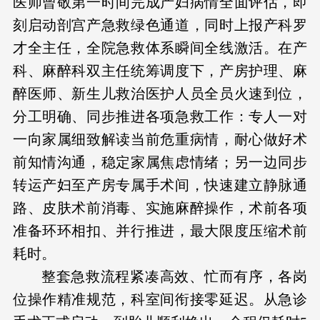
医师曾敬第一时间完成产妇病情全面评估，即
刻启动剖宫产急救绿色通道，同时上报产科罗
才全主任，全院急救体系瞬间全线激活。在产
科、麻醉科双主任统筹调度下，产房护理、麻
醉医师、新生儿救治医护人员全员火速到位，
分工明确、同步推进各项急救工作：专人一对
一向家属细致解读当前危重病情，耐心做好术
前知情沟通，稳定家属焦虑情绪；另一边同步
转运产妇至产房专属手术间，快速建立静脉通
路、皮肤术前消毒、实施麻醉操作，术前各项
准备环环相扣、并行推进，最大限度压缩术前
耗时。
整套急救流程紧凑高效、忙而有序，各岗
位操作精准规范，科室间衔接零延迟。从急诊