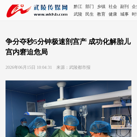
黔江
部门
乡镇
社会
副刊
企
武陵
民生
教育
健康
城事
时
争分夺秒5分钟极速剖宫产 成功化解胎儿
宫内窘迫危局
2026年06月15日 10:04:31 来源：武陵都市报