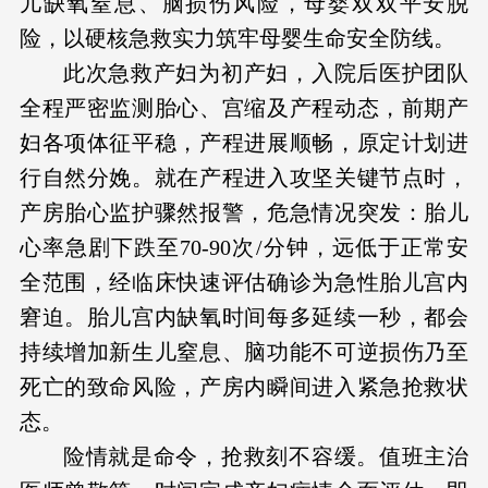
儿缺氧窒息、脑损伤风险，母婴双双平安脱
险，以硬核急救实力筑牢母婴生命安全防线。
此次急救产妇为初产妇，入院后医护团队
全程严密监测胎心、宫缩及产程动态，前期产
妇各项体征平稳，产程进展顺畅，原定计划进
行自然分娩。就在产程进入攻坚关键节点时，
产房胎心监护骤然报警，危急情况突发：胎儿
心率急剧下跌至70-90次/分钟，远低于正常安
全范围，经临床快速评估确诊为急性胎儿宫内
窘迫。胎儿宫内缺氧时间每多延续一秒，都会
持续增加新生儿窒息、脑功能不可逆损伤乃至
死亡的致命风险，产房内瞬间进入紧急抢救状
态。
险情就是命令，抢救刻不容缓。值班主治