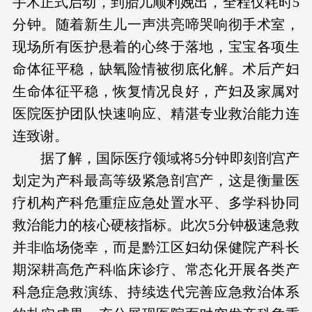
手术正式启动，到胎儿顺利娩出，全程仅耗时5
分钟。随着新生儿一声洪亮啼哭响彻手术室，
现场所有医护悬着的心终于落地，宝宝各项生
命体征平稳，缺氧险情被彻底化解。术后产妇
生命体征平稳，恢复情况良好，产妇及家属对
医院医护团队快速响应、精湛专业救治能力连
连致谢。
据了解，国际医疗领域将5分钟即刻剖宫产
划定为产科最高等级紧急剖宫产，这是衡量医
疗机构产科危重症应急处置水平、多学科协同
救治能力的核心硬核指标。此次5分钟极速急救
并非临场侥幸，而是黔江区妇幼保健院产科长
期深耕高危产科临床诊疗、常态化开展各类产
科急症急救演练、持续迭代完善应急救治体系