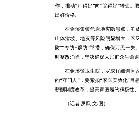
作，推动“种得好”向“管得好”转变
出好价格。
在金溪集镇危岩地灾隐患点，罗
山体滑坡、地灾等风险明显增大，区级
防”“专防+群防”举措，确保万无一
时整改消除，坚决确保人民群众生命
在金溪镇卫生院，罗成仔细询问
的“守门人”，要紧扣“家医实效化”
薪酬制度改革，提高家医履约积极性
（记者 罗跃 文/图）