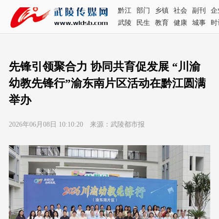
黔江
部门
乡镇
社会
副刊
企
武陵
民生
教育
健康
城事
时
先锋引领聚合力 协同共育促发展 “川渝
幼教先锋行”渝东南片区活动在黔江圆满
举办
2026年06月08日 10:10:20 来源：武陵都市报