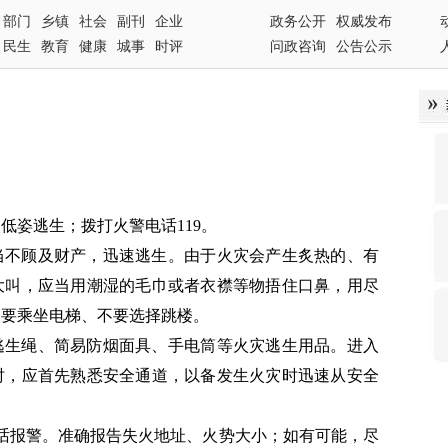
部门
乡镇
社会
副刊
企业
政务公开
权威发布
民生
教育
健康
城事
时评
问政咨询
公告公示
低姿逃生；拨打火警电话119。
当不顾及财产，迅速逃生。由于火灾会产生炙热的、有
大叫，应当用潮湿的毛巾或者衣襟等物捂住口鼻，用尽
不要乘坐电梯、不要选择跳楼。
逃生绳、简易防烟面具、手电筒等火灾逃生用品。进入
时，应首先熟悉安全通道，以备发生火灾时迅速从安全
电话报警。准确报告失火地址、火势大小；如有可能，尽