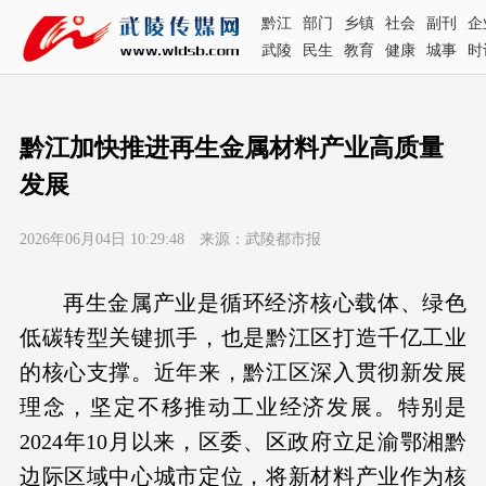
黔江
部门
乡镇
社会
副刊
企
武陵
民生
教育
健康
城事
时
黔江加快推进再生金属材料产业高质量
发展
2026年06月04日 10:29:48 来源：武陵都市报
再生金属产业是循环经济核心载体、绿色
低碳转型关键抓手，也是黔江区打造千亿工业
的核心支撑。近年来，黔江区深入贯彻新发展
理念，坚定不移推动工业经济发展。特别是
2024年10月以来，区委、区政府立足渝鄂湘黔
边际区域中心城市定位，将新材料产业作为核