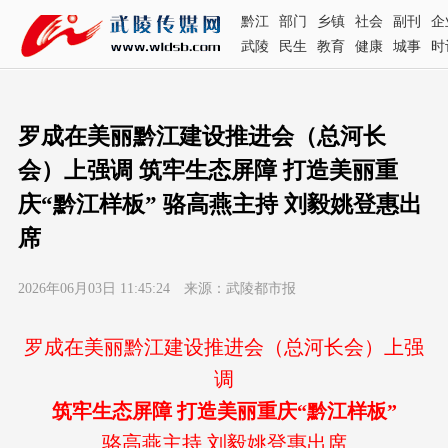
黔江
部门
乡镇
社会
副刊
企
武陵
民生
教育
健康
城事
时
罗成在美丽黔江建设推进会（总河长
会）上强调 筑牢生态屏障 打造美丽重
庆“黔江样板” 骆高燕主持 刘毅姚登惠出
席
2026年06月03日 11:45:24 来源：武陵都市报
罗成在美丽黔江建设推进会（总河长会）上强
调
筑牢生态屏障 打造美丽重庆“黔江样板”
骆高燕主持 刘毅姚登惠出席