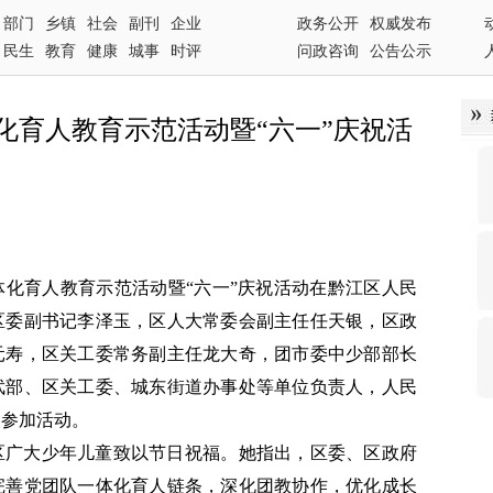
部门
乡镇
社会
副刊
企业
政务公开
权威发布
民生
教育
健康
城事
时评
问政咨询
公告公示
体化育人教育示范活动暨“六一”庆祝活
一体化育人教育示范活动暨“六一”庆祝活动在黔江区人民
区委副书记李泽玉，区人大常委会副主任任天银，区政
元寿，区关工委常务副主任龙大奇，团市委中少部部长
武部、区关工委、城东街道办事处等单位负责人，人民
人参加活动。
区广大少年儿童致以节日祝福。她指出，区委、区政府
完善党团队一体化育人链条，深化团教协作，优化成长