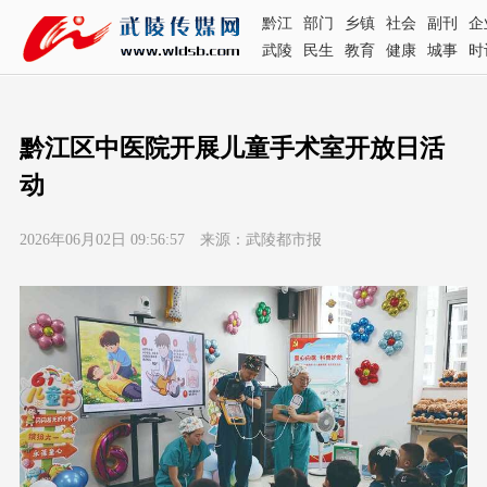
黔江
部门
乡镇
社会
副刊
企
武陵
民生
教育
健康
城事
时
黔江区中医院开展儿童手术室开放日活
动
2026年06月02日 09:56:57 来源：武陵都市报