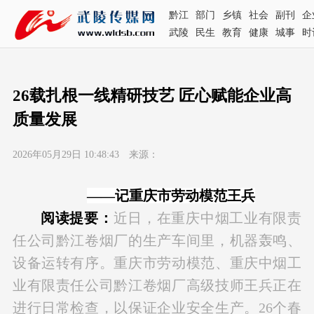
黔江
部门
乡镇
社会
副刊
企
武陵
民生
教育
健康
城事
时
26载扎根一线精研技艺 匠心赋能企业高
质量发展
2026年05月29日 10:48:43 来源：
——记重庆市劳动模范王兵
阅读提要：
近日，在重庆中烟工业有限责
任公司黔江卷烟厂的生产车间里，机器轰鸣、
设备运转有序。重庆市劳动模范、重庆中烟工
业有限责任公司黔江卷烟厂高级技师王兵正在
进行日常检查，以保证企业安全生产。26个春