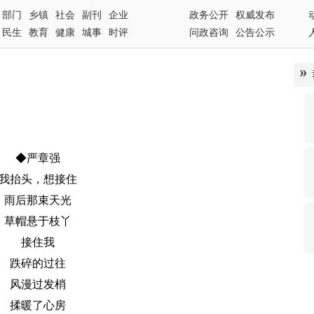
部门
乡镇
社会
副刊
企业
政务公开
权威发布
民生
教育
健康
城事
时评
问政咨询
公告公示
◆严章强
我抬头，想接住
雨后那束天光
草帽悬于枝丫
接住我
跌碎的过往
风漫过发梢
揉暖了心房