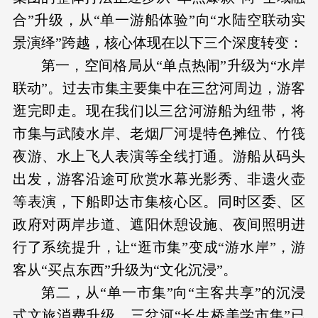
合”升级，从“单一游船体验”向“水陆空联动实
景演绎”跨越，核心体现在以下三个深度转变：
第一，空间格局从“单点热闹”升级为“水岸
联动”。过去市集主要集中在三岔河周边，游客
逛完即走。现在我们以三岔河游船为纽带，将
市集与武陵水岸、老烟厂河堤特色摊位、竹筏
夜游、水上飞人表演等全线打通。游船从码头
出发，游客沿途可欣赏水幕光影秀、非遗火壶
等表演，下船即达市集核心区。同时区委、区
政府对两岸步道、遮阳休憩设施、夜间照明进
行了系统提升，让“逛市集”变成“游水岸”，游
客从“买点东西”升级为“文化沉浸”。
第二，从“单一市集”向“主客共享”的沉浸
式文旅消费升级。三岔河“长生桥美学市集”已