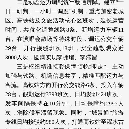
二是动态运力调配筑牢畅通屏障。建立“一
日一研判、一小时一调度”机制，重点加密老城
区、高铁站及文旅活动核心区班次，延长运营
时间，共优化调整线路8条、新增运力车辆11
台。在演唱会散场等特殊时段，调运公交车辆
29台、开行接驳班次18班，安全疏散观众近
3000人次，圆满实现零拥堵、零滞留。
三是枢纽精准接驳保障“到站即走”。主动
加强与铁路、机场信息共享，精准匹配运力与
客流。高铁站方向开行公交线路6条、投入车辆
28台，假期运行3393班次、日均发班424班次，
发车间隔保持在10分钟，日均保障约2995人
次，消除候车滞留现象。同时，“城景通”旅游
专线日均接驳约980人次，打通高铁站至濯水古