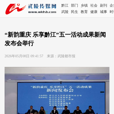
黔江
部门
乡镇
社会
副刊
企
武陵
民生
教育
健康
城事
时
“新韵重庆 乐享黔江”五一活动成果新闻
发布会举行
2026年05月08日 09:41:57 来源：武陵都市报