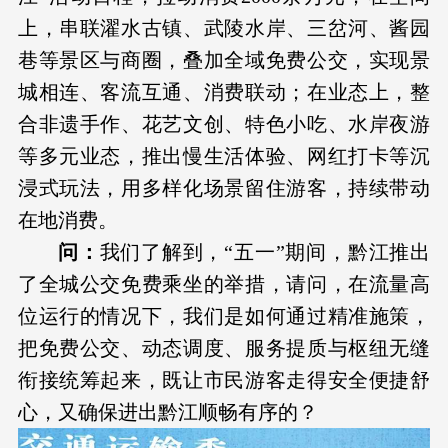
上，串联濯水古镇、武陵水岸、三岔河、酱园
巷等景区与商圈，叠加全域免费公交，实现景
城相连、客流互通、消费联动；在业态上，整
合非遗手作、花艺文创、特色小吃、水岸夜游
等多元业态，推出慢生活体验、网红打卡等沉
浸式玩法，用多样化场景留住游客，持续带动
在地消费。
问：
我们了解到，“五一”期间，黔江推出
了全城公交免费乘坐的举措，请问，在流量高
位运行的情况下，我们是如何通过精准施策，
把免费公交、动态调度、服务提质与枢纽无缝
衔接统筹起来，既让市民游客走得安全便捷舒
心，又确保进出黔江顺畅有序的？