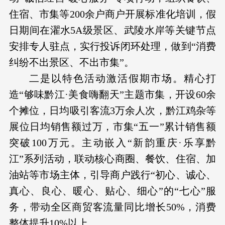
住宿、市集等200余户商户开展标准化培训，假
日期间在濯水5A级景区、武陵水岸等关键节点
安排专人驻点，实行投诉闭环处理，做到“消费
纠纷不出景区、不出市集”。
二是以特色活动激活假期市场。精心打
造“够味黔江·美食嗨翻天”主题市集，开设60余
个摊位，日均吸引客流3万余人次，黔江鸡杂等
展位日均销售额过万，市集“五一”累计销售额
突破100万元。主动嵌入“新韵重庆·乐享黔
江”系列活动，联动核心商圈、餐饮、住宿、加
油站等市场主体，引导商户践行“初心、诚心、
真心、良心、暖心、贴心、细心”的“七心”服
务，带动全区商贸客流量同比增长50%，消费
整体提升10%以上。