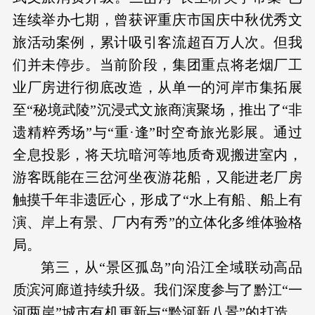
连续举办七期，曾获评重庆市国庆中秋优秀文
旅活动案例，累计吸引客流超百万人次。但我
们并未停步。当前阶段，集团重点将老烟厂工
业厂房进行彻底改造，从单一的河岸市集拓展
至“秘境武陵”沉浸式文旅商演聚场，推出了“非
遗精粹秀场”与“重·逢”时空奇旅光影展。通过
全息投影，将天坑暗河等地质奇观搬进室内，
游客既能在三岔河坐夜游花船，又能进老厂房
触摸千年非遗匠心，形成了“水上有船、船上有
演、岸上有景、厂内有秀”的立体化多维体验格
局。
第三，从“景区孤岛”向沿江全域联动高品
质滨河廊道持续升级。我们深度参与了黔江“一
河两岸”城市有机更新与“黔河新八景”的打造，