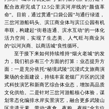
配合政府完成了12.5公里滨河岸线的“颜值革
命”。目前，通过贯通“口袋公园”与通行绿道，
三岔河游船码头、滨江商业体与滨江公园有机
串联，构建起“街巷连通、滨水互动”的一体化
活力空间，实现了生态美、人气旺与商业兴
的“以河兴商、以商活城”良性循环。
至于接下来如何持续维持“烟火老城”的发
力，我们初步有三个方面的打算：业态提升方
面：一是充分依托“秘境武陵”沉浸式文旅商演
聚场的全面建设，持续丰富老烟厂片区的沉浸
式科技演艺和新商艺综合体业态，增加高品质
文化供给。二是针对三岔河游船核心体验，谋
划常态化编排水岸实景演艺，融合更多武陵山
区非遗元素，带动“夜食、夜购、夜娱”全方位