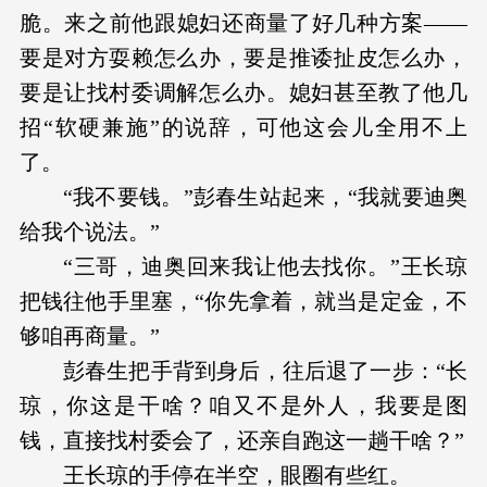
脆。来之前他跟媳妇还商量了好几种方案——
要是对方耍赖怎么办，要是推诿扯皮怎么办，
要是让找村委调解怎么办。媳妇甚至教了他几
招“软硬兼施”的说辞，可他这会儿全用不上
了。
“我不要钱。”彭春生站起来，“我就要迪奥
给我个说法。”
“三哥，迪奥回来我让他去找你。”王长琼
把钱往他手里塞，“你先拿着，就当是定金，不
够咱再商量。”
彭春生把手背到身后，往后退了一步：“长
琼，你这是干啥？咱又不是外人，我要是图
钱，直接找村委会了，还亲自跑这一趟干啥？”
王长琼的手停在半空，眼圈有些红。