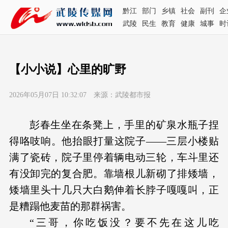
黔江
部门
乡镇
社会
副刊
企
武陵
民生
教育
健康
城事
时
【小小说】心里的旷野
2026年05月07日 10:32:07 来源：武陵都市报
彭春生坐在条凳上，手里的矿泉水瓶子捏
得咯吱响。他抬眼打量这院子——三层小楼贴
满了瓷砖，院子里停着辆电动三轮，车斗里还
有没卸完的复合肥。靠墙根儿新砌了排矮墙，
矮墙里头十几只大白鹅伸着长脖子嘎嘎叫，正
是糟蹋他麦苗的那群祸害。
“三哥，你吃饭没？要不先在这儿吃