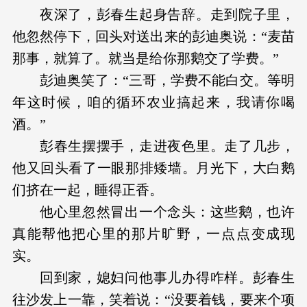
夜深了，彭春生起身告辞。走到院子里，
他忽然停下，回头对送出来的彭迪奥说：“麦苗
那事，就算了。就当是给你那鹅交了学费。”
彭迪奥笑了：“三哥，学费不能白交。等明
年这时候，咱的循环农业搞起来，我请你喝
酒。”
彭春生摆摆手，走进夜色里。走了几步，
他又回头看了一眼那排矮墙。月光下，大白鹅
们挤在一起，睡得正香。
他心里忽然冒出一个念头：这些鹅，也许
真能帮他把心里的那片旷野，一点点变成现
实。
回到家，媳妇问他事儿办得咋样。彭春生
往沙发上一靠，笑着说：“没要着钱，要来个项