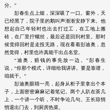
分。”
彭春生点上烟，深深吸了一口。窗外，天
已经黑了，院子里的鹅叫声渐渐安静下来。他
想起自己年轻时也出去打过工，在工地上搬
砖，在厂里拧螺丝，最后还是回到村里。那时
候觉得回村是走投无路，现在看着彭迪奥，忽
然觉得，村里也许真能干出点名堂。
“迪奥，赔钱的事先放一边。”彭春生
说，“你那个模式，详细给我讲讲。要是靠谱，
咱就干。”
彭迪奥眼睛一亮，起身从柜子里拿出个本
子，上面密密麻麻记着笔记。两个人趴在茶几
上，一个讲一个听，不时争论几句。王长琼悄
悄退出门去，到厨房热菜。