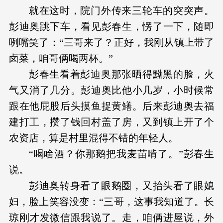
就在这时，院门外传来三轮车的突突声。
彭迪奥跳下车，看见彭春生，愣了一下，随即
咧嘴笑了：“三哥来了？正好，我刚从镇上带了
卤菜，咱哥俩喝两杯。”
彭春生看着彭迪奥那张晒得黝黑的脸，火
气又消了几分。彭迪奥比他小几岁，小时候常
跟在他屁股后头摸鱼捉黄鳝。后来彭迪奥去福
建打工，攒了钱回村盖了房，又到镇上开了个
农资店，算是村里混得不错的年轻人。
“喝啥酒？你那鹅把我麦苗啃了。”彭春生
说。
彭迪奥转身看了眼鹅圈，又抬头看了眼媳
妇，脸上笑容没变：“三哥，这事我知道了。长
琼刚才发微信跟我说了。走，咱俩进屋说，外