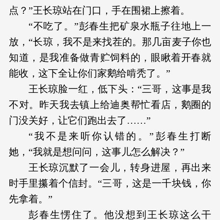
点？”王长琼站在门口，手在围裙上擦着。
“不吃了。”彭春生把矿泉水瓶子往地上一
放，“长琼，我不是来找茬的。那几亩麦子你也
知道，是我准备做青贮饲料的，眼瞅着开春就
能收，这下全让你们家鹅给啃秃了。”
王长琼脸一红，低下头：“三哥，这事是我
不对。昨天我去镇上给迪奥帮忙看店，鹅圈的
门没关好，让它们跑出去了……”
“我不是来听你认错的。”彭春生打断
她，“我就是想问问，这事儿怎么解决？”
王长琼沉默了一会儿，转身进屋，再出来
时手里攥着个信封。“三哥，这是一千块钱，你
先拿着。”
彭春生愣住了。他没想到王长琼这么干