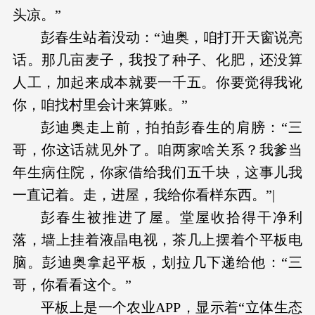
头凉。”
彭春生站着没动：“迪奥，咱打开天窗说亮
话。那几亩麦子，我投了种子、化肥，还没算
人工，加起来成本就要一千五。你要觉得我讹
你，咱找村里会计来算账。”
彭迪奥走上前，拍拍彭春生的肩膀：“三
哥，你这话就见外了。咱两家啥关系？我爹当
年生病住院，你家借给我们五千块，这事儿我
一直记着。走，进屋，我给你看样东西。”|
彭春生被推进了屋。堂屋收拾得干净利
落，墙上挂着液晶电视，茶几上摆着个平板电
脑。彭迪奥拿起平板，划拉几下递给他：“三
哥，你看看这个。”
平板上是一个农业APP，显示着“立体生态