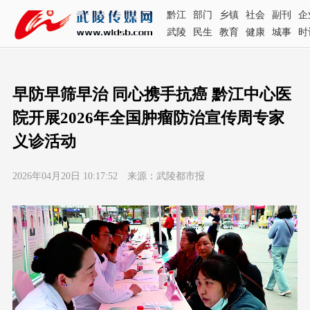
黔江
部门
乡镇
社会
副刊
企
武陵
民生
教育
健康
城事
时
早防早筛早治 同心携手抗癌 黔江中心医
院开展2026年全国肿瘤防治宣传周专家
义诊活动
2026年04月20日 10:17:52 来源：武陵都市报