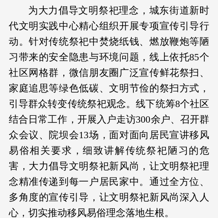
为大力倡导文明祭祀理念，城东街道新时
代文明实践中心精心组织开展专项宣传引导行
动。针对传统祭祀中焚烧纸钱、燃放鞭炮等陋
习带来的安全隐患与环境问题，线上依托85个
社区网格群，微信朋友圈广泛宣传鲜花祭扫、
家庭追思等绿色低碳、文明节俭的祭扫方式，
引导群众转变传统祭祀观念。线下统筹8个社区
结合日常工作，开展入户走访300余户、召开群
众会议、院坝会13场，面对面向居民宣讲移风
易俗相关要求，细致讲解传统祭祀陋习的危
害，大力倡导文明祭祀新风尚，让文明祭祀理
念精准传递到每一户居民家中。通过全方位、
多角度的宣传引导，让文明祭祀新风尚深入人
心，切实推动移风易俗理念落地生根。