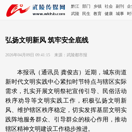
黔江
部门
乡镇
社会
副刊
企
武陵
民生
教育
健康
城事
时
弘扬文明新风 筑牢安全底线
2026年04月09日 09:41:15 来源：武陵都市报
本报讯（通讯员 龚俊吉）近期，城东街道
新时代文明实践中心紧扣时节特点与辖区实际
需求，扎实开展文明祭祀宣传引导、民俗活动
秩序劝导等文明实践工作，积极弘扬文明新
风、维护辖区秩序稳定，切实发挥基层文明实
践阵地服务群众、引导群众的核心作用，推动
辖区精神文明建设工作稳步推进。