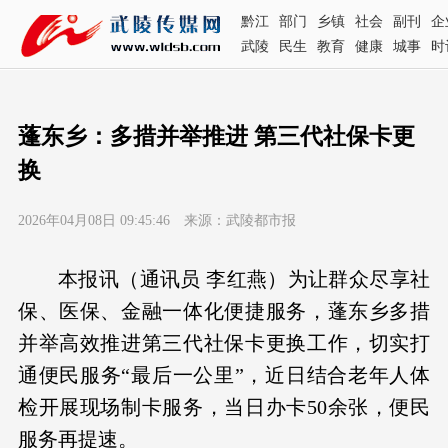
黔江
部门
乡镇
社会
副刊
企
武陵
民生
教育
健康
城事
时
蓬东乡：多措并举推进 第三代社保卡更
换
2026年04月08日 09:45:46 来源：武陵都市报
本报讯（通讯员 李红燕）为让群众尽享社
保、医保、金融一体化便捷服务，蓬东乡多措
并举高效推进第三代社保卡更换工作，切实打
通便民服务“最后一公里”，近日结合老年人体
检开展现场制卡服务，当日办卡50余张，便民
服务再提速。