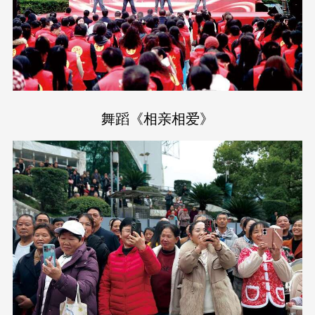
舞蹈《相亲相爱》