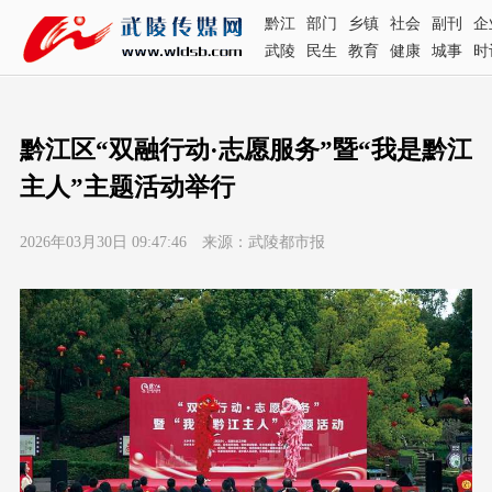
黔江
部门
乡镇
社会
副刊
企
武陵
民生
教育
健康
城事
时
黔江区“双融行动·志愿服务”暨“我是黔江
主人”主题活动举行
2026年03月30日 09:47:46 来源：武陵都市报