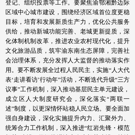
登记、组织投票等工作。要聚焦渝鄂湘黔边际
区域中心城市建设，围绕经济区域首位度更稳
目标，培育和发展新质生产力，优化公共服务
供给，推动新城功能完善、老城更新提质，深
化体制机制改革，推进农业农村现代化，提升
文化旅游品质，筑牢渝东南生态屏障，完善社
会治理体系，充分发挥人大监督的推动落实作
用。要不断发展全过程人民民主，实施“人大代
表‘走讲看访’行动年”活动，不断迭代升级“三方
议事”工作机制，深入推动基层民主单元建设，
成立区人大制度研究会，深化落实“两联一
述”制度，以更深情怀站稳人民立场。要全面加
强自身建设，深化实施提升内力、汇聚外力、
统筹合力工作机制，深入推进“红岩先锋・模范