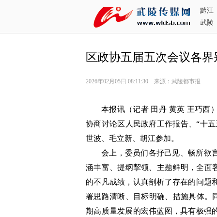
黔江
武陵
区政协五届五次会议各界
2026年02月05日 08:11:30 来源：武陵都市报
本报讯（记者 田丹 黄英 王巧
协商讨论区人民政府工作报告、“十五
世波、毛立新、胡江参加。
会上，委员们各抒己见、畅所欲
涵丰富、提纲挈领、主题鲜明，全面客
的不凡成绩，认真剖析了存在的问题和
署思路清晰、目标明确、措施具体。同
期高质量发展的宏伟蓝图，具有极强