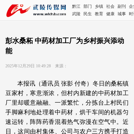
黔江
部门
乡镇
社会
副刊
企
武陵
民生
教育
健康
城事
时
彭水桑柘 中药材加工厂为乡村振兴添动
能
2025年12月29日 10:49:28 来源：
本报讯（通讯员 张影 付奇）冬日的桑柘镇
豆家村，寒意渐浓，但村内新建的中药材加工
厂里却暖意融融、一派繁忙，分拣台上村民们
手脚麻利地处理着中药材，烘干车间的机器匀
速运转，阵阵药香混着热气弥漫在空气中。近
日，这间由村集体、公司与农户三方携手打造