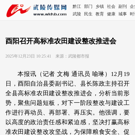
黔江
部门
乡镇
社会
副刊
企
武陵
民生
教育
健康
城事
时
酉阳召开高标准农田建设整改推进会
2025年12月23日 10:25:41 来源：武陵都市报
本报讯（记者 文梅 通讯员 喻琳）12月19
日，酉阳自治县委副书记、县长陈政主持召开
全县高标准农田建设整改推进会，分析当前形
势，聚焦问题短板，对下一阶段整改与建设工
作进行再动员、再部署、再压实。他强调，要
以高度的政治责任感和紧迫感，坚决打赢高标
准农田建设整改攻坚战，为保障粮食安全、促