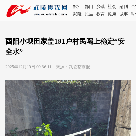
黔江
部门
乡镇
社会
副刊
企
武陵
民生
教育
健康
城事
时
酉阳小坝田家盖191户村民喝上稳定“安
全水”
2025年12月19日 09:36:11 来源：武陵都市报