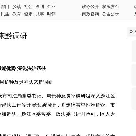
部门
乡镇
社会
副刊
企业
政务公开
权威发布
民生
教育
健康
城事
时评
问政咨询
公告公示
来黔调研
职能优势 深化法治帮扶
局长种及灵率队来黔调研
庆市司法局党委书记、局长种及灵率调研组深入黔江区
治帮扶工作等开展现场调研，并走访看望困难群众。市
参加调研，黔江区委常委、政法委书记谢承刚，区人大