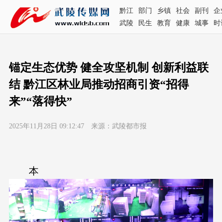
黔江
部门
乡镇
社会
副刊
企
武陵
民生
教育
健康
城事
时
锚定生态优势 健全攻坚机制 创新利益联
结 黔江区林业局推动招商引资“招得
来”“落得快”
2025年11月28日 09:12:47 来源：武陵都市报
本