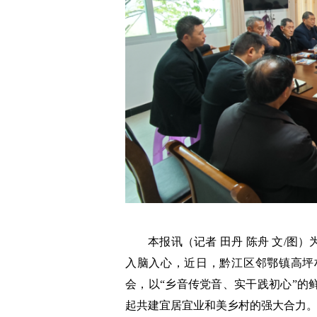
本报讯（记者 田丹 陈舟 文/
入脑入心，近日，黔江区邻鄂镇高坪
会，以“乡音传党音、实干践初心”的
起共建宜居宜业和美乡村的强大合力