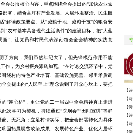
全会公报核心内容，重点围绕全会提出的“加快农业农
略部署，结合高坪村产业发展、人居环境整治、民生服
话”解读政策要点。从“藏粮于地、藏粮于技”的粮食安
再到“农村基本具备现代生活条件”的建设目标，把“大蓝
景画”，让党员和村民代表深刻领会全会精神的实践意
指明了方向，我们虽然年纪大了，但先锋模范作用不能
工作，为乡村振兴添砖加瓦。”在讨论交流环节中，党
家围绕村内特色产业培育、基础设施完善、邻里矛盾调
全会提出的“人民至上”理念说到了群众心坎上，要把
的“连心桥”，更让党的二十届四中全会精神真正走进
此次学习为契机，持续通过“院坝会”“田间宣讲”等群
覆盖、无死角；立足村情实际，把全会部署转化为具体
在巩固拓展脱贫攻坚成果、发展特色产业、优化人居环