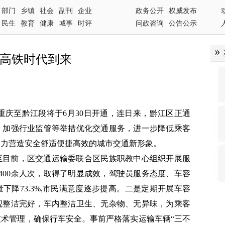
部门
乡镇
社会
副刊
企业
政务公开
权威发布
民生
教育
健康
城事
时评
问政咨询
公告公示
接高铁时代到来
重庆至黔江段将于6月30日开通，连日来，黔江区正通
，加强行业监管等举措优化交通服务，进一步降低乘客
全力营造安全舒适便捷高效的城市交通新形象。
至目前，区交通运输委联合区民族职教中心组织开展服
400余人次，取得了明显成效，驾驶员服务态度、车容
下降73.3%,市民满意度逐步提高。二是定期开展车容
观整洁完好，车内整洁卫生、无杂物、无异味，为乘客
术管理，确保行车安全。事前严格落实运输车辆“三不