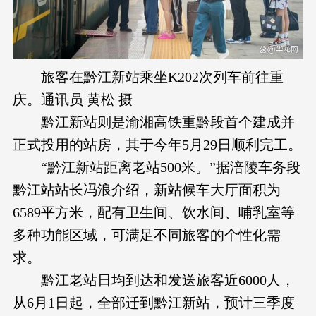
旅客在黔江新站乘坐K202次列车前往重
庆。通讯员 黄松 摄
黔江新站则是渝湘高铁重黔段首个建成并
正式投用的站房，其于今年5月29日顺利完工。
“黔江新站距离老站500米。”据涪陵车务段
黔江站站长冯浪介绍，新站候车大厅面积为
6589平方米，配有卫生间、饮水间、哺乳室等
多种功能区域，可满足不同旅客的个性化需
求。
黔江老站日均到达和发送旅客近6000人，
从6月1日起，全部迁到黔江新站，预计三季度