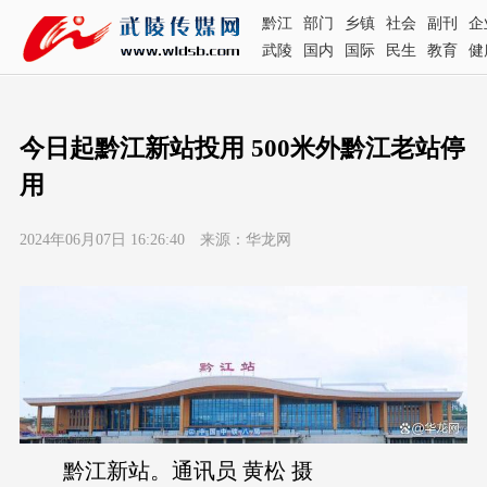
黔江
部门
乡镇
社会
副刊
企
武陵
国内
国际
民生
教育
健
今日起黔江新站投用 500米外黔江老站停
用
2024年06月07日 16:26:40 来源：华龙网
黔江新站。通讯员 黄松 摄