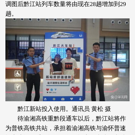
调图后黔江站列车数量将由现在28趟增加到29
趟。
黔江新站投入使用。通讯员 黄松 摄
待渝湘高铁重黔段通车以后，黔江站将作
为普铁高铁共站，承担着渝湘高铁与渝怀普速