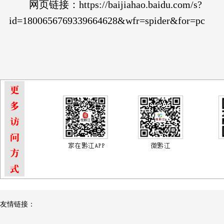
网页链接：https://baijiahao.baidu.com/s?
id=1800656769339664628&wfr=spider&for=pc
友情链接：