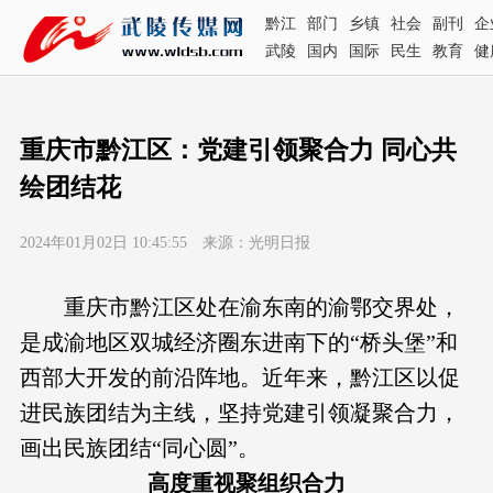
黔江
部门
乡镇
社会
副刊
企
武陵
国内
国际
民生
教育
健
重庆市黔江区：党建引领聚合力 同心共
绘团结花
2024年01月02日 10:45:55 来源：光明日报
重庆市黔江区处在渝东南的渝鄂交界处，
是成渝地区双城经济圈东进南下的“桥头堡”和
西部大开发的前沿阵地。近年来，黔江区以促
进民族团结为主线，坚持党建引领凝聚合力，
画出民族团结“同心圆”。
高度重视聚组织合力