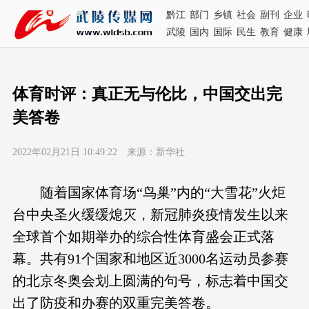
黔江
部门
乡镇
社会
副刊
企业
武陵
国内
国际
民生
教育
健康
体育时评：真正无与伦比，中国交出完
美答卷
2022年02月21日 10:49:22 来源：新华社
随着国家体育场“鸟巢”内的“大雪花”火炬
台中央圣火缓缓熄灭，新冠肺炎疫情发生以来
全球首个如期举办的综合性体育盛会正式落
幕。共有91个国家和地区近3000名运动员参赛
的北京冬奥会划上圆满的句号，标志着中国交
出了防疫和办赛的双重完美答卷。